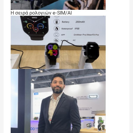
Η σειρά ρολογιών e-SIM/AI
Επισκεψή εργοστασίου
Έλεγχος ποιότητας
Επικοινωνήστε μαζί μας
Ειδήσεις
BT που καλεί Smartwatch
Έξυπνο ρολόι TFT LCD
Έξυπνο ρολόι AMOLED