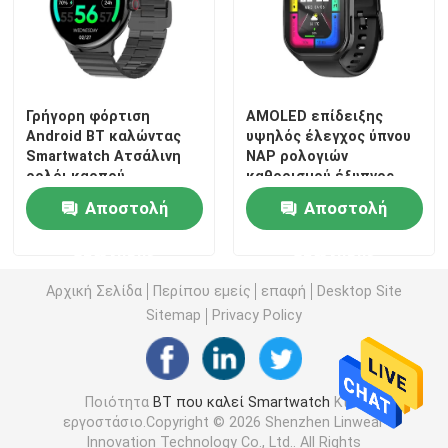
Γρήγορη φόρτιση
AMOLED επίδειξης
Android BT καλώντας
υψηλός έλεγχος ύπνου
Smartwatch Ατσάλινη
NAP ρολογιών
ρολόι καρπού
καθορισμού έξυπνος
Αποστολή
Αποστολή
ερώτησης
ερώτησης
Αρχική Σελίδα
Περίπου εμείς
επαφή
Desktop Site
Sitemap
Privacy Policy
Ποιότητα
BT που καλεί Smartwatch
Κίνα
εργοστάσιο.Copyright © 2026 Shenzhen Linwear
Innovation Technology Co., Ltd.. All Rights