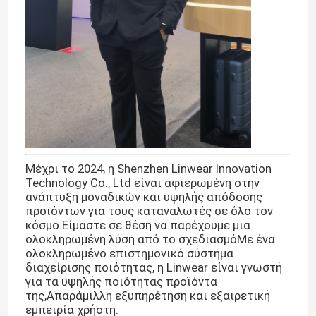
Για άνδρες και για γυναίκες έξυπνο ρολόι
Έξυπνο ρολόι GPS
Στρογγυλό έξυπνο ρολόι μορφής
Μέχρι το 2024, η Shenzhen Linwear Innovation
Τετραγωνικό έξυπνο ρολόι μορφής
Technology Co., Ltd είναι αφιερωμένη στην
ανάπτυξη μοναδικών και υψηλής απόδοσης
προϊόντων για τους καταναλωτές σε όλο τον
Κλασικό ύφος Smartwatch
κόσμο.Είμαστε σε θέση να παρέχουμε μια
ολοκληρωμένη λύση από το σχεδιασμόΜε ένα
ολοκληρωμένο επιστημονικό σύστημα
Έξυπνο ρολόι αθλητικού Bluetooth
διαχείρισης ποιότητας, η Linwear είναι γνωστή
για τα υψηλής ποιότητας προϊόντα
της,Απαράμιλλη εξυπηρέτηση και εξαιρετική
Έξυπνο ρολόι καρτών Sim
εμπειρία χρήστη.