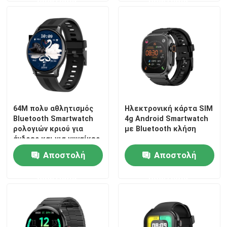
64M πολυ αθλητισμός
Ηλεκτρονική κάρτα SIM
Bluetooth Smartwatch
4g Android Smartwatch
ρολογιών κριού για
με Bluetooth κλήση
άνδρες και για γυναίκες
έξυπνος για τους
Αποστολή
Αποστολή
άνδρες γυναικών
ερώτησης
ερώτησης