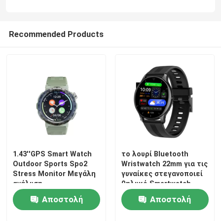
Έξυπνο ρολόι NFC
Recommended Products
Τα άτομα στεγανοποιούν το έξυπνο ρολόι
Αδιάβροχο θηλυκό Smartwatch
Έξυπνο ρολόι 4G
1.43''GPS Smart Watch
το λουρί Bluetooth
Outdoor Sports Spo2
Wristwatch 22mm για τις
Stress Monitor Μεγάλη
γυναίκες στεγανοποιεί
ανάλυση
θηλυκό Smartwatch
Αποστολή
Αποστολή
ερώτησης
ερώτησης