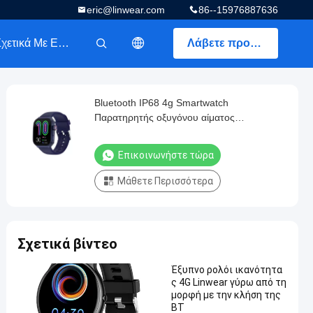
eric@linwear.com
86--15976887636
Σχετικά Με Εμάς
Λάβετε προσφορά
描述
Bluetooth IP68 4g Smartwatch
Παρατηρητής οξυγόνου αίματος
ιχνηλατητής φυσικής κατάστασης
Επικοινωνήστε τώρα
Μάθετε Περισσότερα
Σχετικά βίντεο
Έξυπνο ρολόι ικανότητα
ς 4G Linwear γύρω από τη
μορφή με την κλήση της
BT