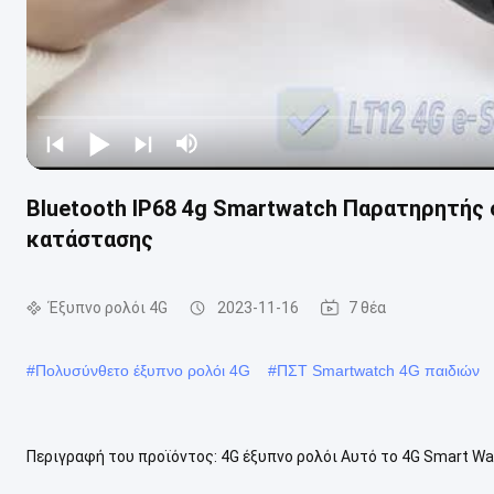
Bluetooth IP68 4g Smartwatch Παρατηρητής 
κατάστασης
Έξυπνο ρολόι 4G
2023-11-16
7 θέα
#
Πολυσύνθετο έξυπνο ρολόι 4G
#
ΠΣΤ Smartwatch 4G παιδιών
Περιγραφή του προϊόντος: 4G έξυπνο ρολόι Αυτό το 4G Smart Watc
Watch με εξαιρετικά χαρακτηριστικά.και μια γνωστή μάρκαΑυτό το