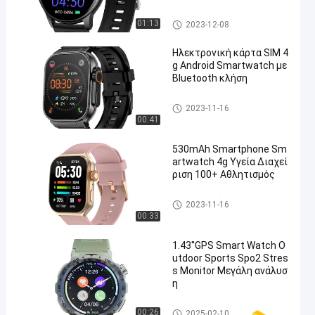
Έξυπνο ρολόι 4G
01:13
2023-12-08
Ηλεκτρονική κάρτα SIM 4
g Android Smartwatch με
Bluetooth κλήση
Έξυπνο ρολόι 4G
2023-11-16
00:41
530mAh Smartphone Sm
artwatch 4g Υγεία Διαχεί
ριση 100+ Αθλητισμός
Έξυπνο ρολόι 4G
2023-11-16
00:33
1.43''GPS Smart Watch O
utdoor Sports Spo2 Stres
s Monitor Μεγάλη ανάλυσ
η
Έξυπνο ρολόι GPS
00:26
2025-02-10